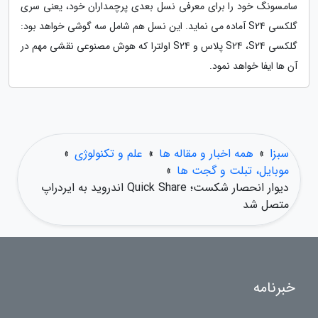
سامسونگ خود را برای معرفی نسل بعدی پرچمداران خود، یعنی سری
گلکسی S24 آماده می نماید. این نسل هم شامل سه گوشی خواهد بود:
گلکسی S24 ،S24 پلاس و S24 اولترا که هوش مصنوعی نقشی مهم در
آن ها ایفا خواهد نمود.
سبزا
»
همه اخبار و مقاله ها
»
علم و تکنولوژی
»
موبایل، تبلت و گجت ها
»
دیوار انحصار شکست؛ Quick Share اندروید به ایردراپ
متصل شد
خبرنامه