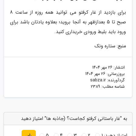
برای بازدید از غار کرفتو می توانید همه روزه از ساعت 8
صبح تا 5 بعدازظهر به آنجا بروید؛ بعلاوه یادتان باشد برای
ورود باید بلیط ورودی خریداری کنید.
منبع: ستاره ونک
انتشار:
26 مهر 1404
بروزرسانی:
26 مهر 1404
گردآورنده:
sabza.ir
شناسه مطلب: 2389
به "غار باستانی کرفتو کجاست؟ (جاذبه ها" امتیاز دهید
امتیاز دهید:
1
2
3
4
5
رای