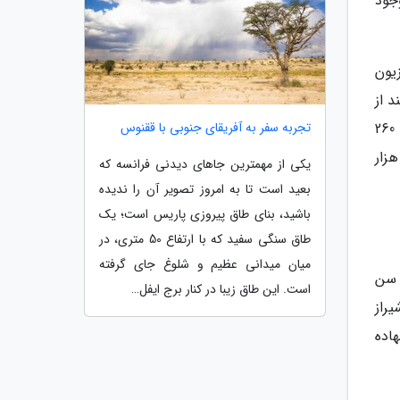
جود
یون
د از
آن استفاده نمایند. مقرون به صرفهترین اتاق این اقامتگاه، اتاق دو تخته است که هزینه اقامت در آن برای دو نفر شبی 260
تجربه سفر به آفریقای جنوبی با ققنوس
 بعلاوه گران ترین اتاق این هتل میزبان 4 نفر است که هزینه اقامت در این اتاق چهارتخته شبی 520 هزار
یکی از مهمترین جاهای دیدنی فرانسه که
بعید است تا به امروز تصویر آن را ندیده
باشید، بنای طاق پیروزی پاریس است؛ یک
طاق سنگی سفید که با ارتفاع 50 متری، در
میان میدانی عظیم و شلوغ جای گرفته
دد. این اقامتگاه در سال 1397 و با حدود 150 سال سن
است. این طاق زیبا در کنار برج ایفل…
یراز
اده