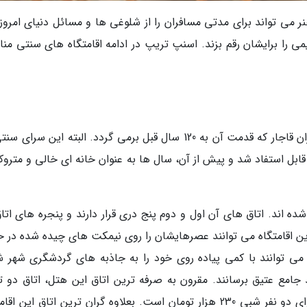
ر می تواند برای مدتی مسافران را از شلوغی ها و مسائل دنیای امروز 
می را برایشان رقم بزند. اسنپ تریپ در ادامه اقامتگاه های سنتی من
اقامتگاه سنتی پنج دری شیراز خانه ای است از دوران قاجار که قدمت آن به 120 سال قبل برمی گردد. البته این سر
ازی دوباره قابل استفاد شد و پیش از آن، سال ها به عنوان خانه ای خالی و متروک
حیاط نهاده شده اند. اتاق های آن اول و دوم پنج دری قرار دارند و پنجره های اتا
ن اقامتگاه می توانند عصرهایشان را روی نیمکت های چیده شده در ح
ی می توانند با کمی پیاده روی خود را به جاذبه های گردشگری شهر شی
امع عتیق برسانند. مقرون به صرفه ترین اتاق این هتل، اتاق دو ت
است که هزینه اقامت در آن با تخفیف 8 درصد برای دو نفر شبی 230 هزار تومان است. بعلاوه گران ترین اتاق این 