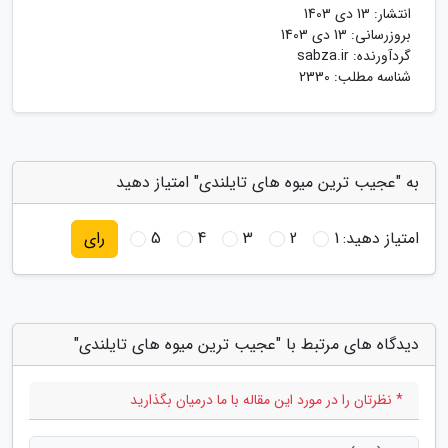
انتشار:
13 دی 1403
بروزرسانی:
13 دی 1403
گردآورنده:
sabza.ir
شناسه مطلب: 2330
به "عجیب ترین میوه های تایلندی" امتیاز دهید
امتیاز دهید:
1
2
3
4
5
رای
دیدگاه های مرتبط با "عجیب ترین میوه های تایلندی"
* نظرتان را در مورد این مقاله با ما درمیان بگذارید