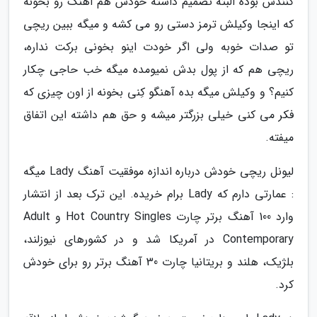
کنندش بوده البته تصمیم داشته خودش هم آهنگ رو بخونه
که اینجا وکیلش ترمز دستی رو می کشه و میگه ببین ریچی
تو صدات خوبه ولی اگر خودت اینو بخونی برکت نداره،
ریچی هم که از پول بدش نمیومده میگه خب حاجی چکار
کنیم؟ و وکیلش میگه بده آهنگو کِنی بخونه از اون چیزی که
فکر می کنی خیلی بزرگتر میشه و حق هم داشته این اتفاق
میفته.
لیونل ریچی خودش درباره اندازه موفقیت آهنگ Lady میگه
: عمارتی دارم که Lady برام خریده. این ترک بعد از انتشار
وارد 100 آهنگ برتر چارت Hot Country Singles و Adult
Contemporary در آمریکا شد و در کشورهای نیوزلند،
بلژیک، هلند و بریتانیا چارت 30 آهنگ برتر رو برای خودش
کرد.