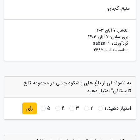
منبع: کجارو
انتشار:
7 آبان 1403
بروزرسانی:
7 آبان 1403
گردآورنده:
sabza.ir
شناسه مطلب: 2285
به "نمونه ای از باغ های باشکوه چینی در مجموعه کاخ
تابستانی" امتیاز دهید
امتیاز دهید:
1
2
3
4
5
رای