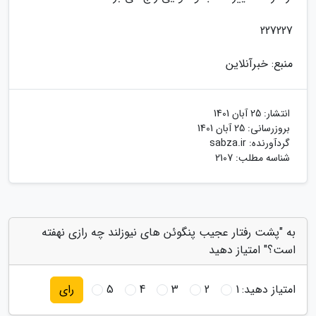
227227
منبع: خبرآنلاین
انتشار:
25 آبان 1401
بروزرسانی:
25 آبان 1401
گردآورنده:
sabza.ir
شناسه مطلب: 2107
به "پشت رفتار عجیب پنگوئن های نیوزلند چه رازی نهفته
است؟" امتیاز دهید
امتیاز دهید:
1
2
3
4
5
رای