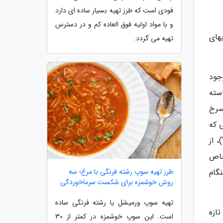
فودی است که طرز تهیه بسیار ساده ای دارد
و با مواد اولیه فوق العاده کم و در دسترس
یهای
تهیه می گردد.
جود
(Russets)، از انواع نشاسته
سرخ
 که
در صورت پخته شدن با حرارت خشک، ترد شده و پف می نماید. سیب زمینی پوست زرد یا طلایی یاکون (Yukon Golds)، از
صاص
طرز تهیه سوپ رشته فرنگی با مرغ؛ سه
گام
روش خوشمزه برای شکست سرماخوردگی
تهیه سوپ ورمیشل یا رشته فرنگی ساده
ازه
است. این سوپ خوشمزه در کمتر از 30