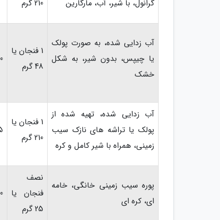
گرانول، با شیر، آب، مارگارین
210 گرم
آب زدایی شده، به صورت پولک
1 فنجان یا
یا چیپس، بدون شیر، به شکل
0
48 گرم
خشک
آب زدایی شده، تهیه شده از
1 فنجان یا
پولک یا تراشه های نازک سیب
5
210 گرم
زمینی، همراه با شیر کامل و کره
نصف
پوره سیب زمینی خانگی، خامه
فنجان یا
0
ای، کره ای
25 گرم