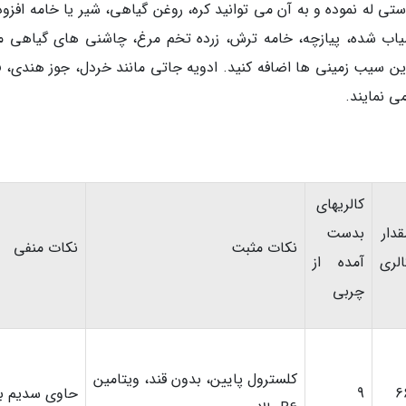
ی له نموده و به آن می توانید کره، روغن گیاهی، شیر یا خامه افزوده
سیاب شده، پیازچه، خامه ترش، زرده تخم مرغ، چاشنی های گیاهی ما
 این سیب زمینی ها اضافه کنید. ادویه جاتی مانند خردل، جوز هندی، ف
ی نمایند.
کالریهای
قدار
بدست
نکات مثبت
نکات منفی
الری
آمده از
چربی
کلسترول پایین، بدون قند، ویتامین
6
9
حاوی سدیم با