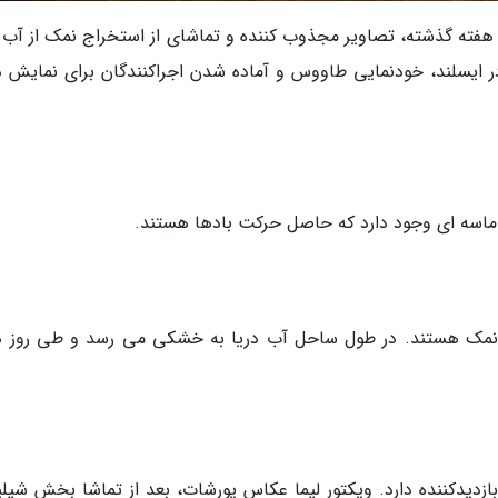
 هفته گذشته، تصاویر مجذوب کننده و تماشای از استخراج نمک از آب د
گ در ایسلند، خودنمایی طاووس و آماده شدن اجراکنندگان برای نمایش د
 ماسه ای وجود دارد که حاصل حرکت بادها هستند.
ت نمک هستند. در طول ساحل آب دریا به خشکی می رسد و طی روز ه
تورس دل پاین سالانه بیش از 200 هزار بازدیدکننده دارد. ویکتور لیما عکاس یورشات، بعد از تماشا بخش ش