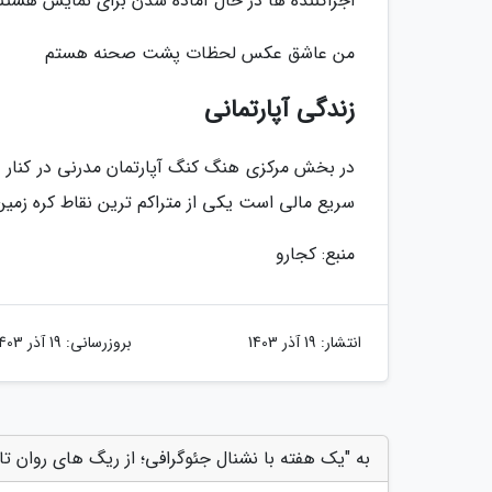
اجراکننده ها در حال آماده شدن برای نمایش هستن
من عاشق عکس لحظات پشت صحنه هستم
زندگی آپارتمانی
در بخش مرکزی هنگ کنگ آپارتمان مدرنی در کنار د
سریع مالی است یکی از متراکم ترین نقاط کره زمی
منبع: کجارو
انتشار:
19 آذر 1403
بروزرسانی:
19 آذر 1403
به "یک هفته با نشنال جئوگرافی؛ از ریگ های روان تا 